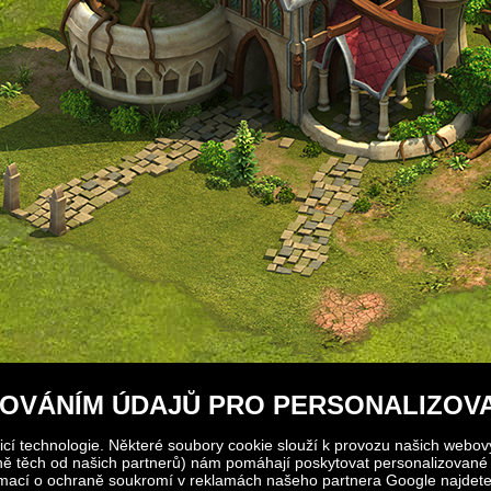
OVÁNÍM ÚDAJŮ PRO PERSONALIZOV
cí technologie. Některé soubory cookie slouží k provozu našich webový
tně těch od našich partnerů) nám pomáhají poskytovat personalizované 
ormací o ochraně soukromí v reklamách našeho partnera Google najdet