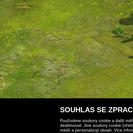
SOUHLAS SE ZPRAC
Používáme soubory cookie a další měři
deaktivovat. Jiné soubory cookie (vče
médií a personalizují obsah. Více inf